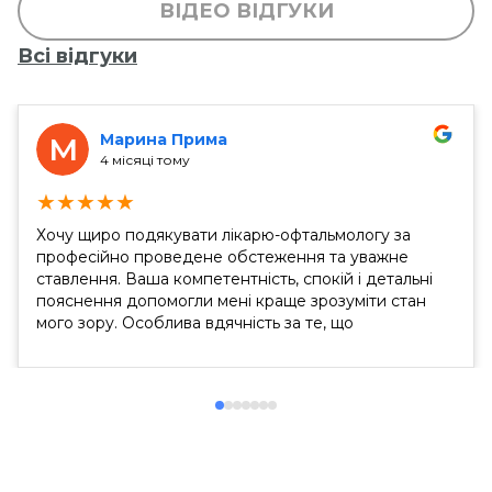
ВІДЕО ВІДГУКИ
Всі відгуки
Марина Прима
М
4 місяці тому
★
★
★
★
★
Хочу щиро подякувати лікарю-офтальмологу за
професійно проведене обстеження та уважне
ставлення. Ваша компетентність, спокій і детальні
пояснення допомогли мені краще зрозуміти стан
мого зору. Особлива вдячність за те, що
подарували надію в мої роки на можливість
лазерної корекції. Це дуже важливо для мене і
надихає з оптимізмом дивитися в майбутнє....