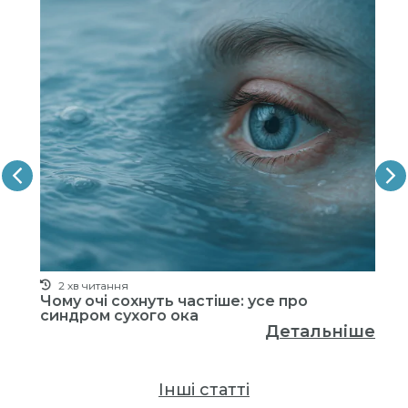
2 хв читання
.
Чому очі сохнуть частіше: усе про
Чи
у
синдром сухого ока
ві
Детальніше
ше
Інші статті