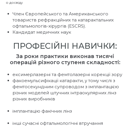
о досвіду
Член Європейського та Американського
товариств рефракційних та катарактальних
офтальмологів-хірургів (ESCRS).
Кандидат медичних наук
ПРОФЕСІЙНІ НАВИЧКИ:
За роки практики виконав тисячі
операцій різного ступеня складності:
ексимерлазерні та фемтолазерні корекції зору
факоемульсифікації катаракти, у тому числі з
фемтосекундним супроводом з імплантацією
різних моделей штучних інтраокулярних лінз
різних виробників
імплантацію факічних лінз
інші сучасні офтальмологічні втручання