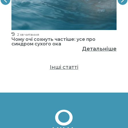
2 хв читання
.
Чому очі сохнуть частіше: усе про
Чи
у
синдром сухого ока
ві
Детальніше
ше
Інші статті