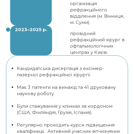
організація
рефракційного
відділення (м. Вінниця,
м. Суми).
2023–2025 р.
провідний
рефракційний хірург в
офтальмологічних
центрах у Києві.
Кандидатська дисертація з ексімер-
лазерної рефракційної хірургії.
Має 3 патенти на винахід та 41 друковану
наукову роботу.
Були стажування у клініках за кордоном
(США, Фінляндія, Грузія, Іспанія).
Регулярно проходить курси підвищення
кваліфікації. Активний учасник вітчизняних