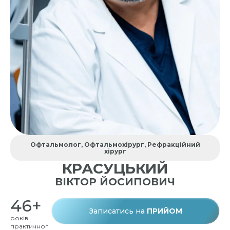
Офтальмолог, Офтальмохірург, Рефракційний
хірург
КРАСУЦЬКИЙ
ВІКТОР ЙОСИПОВИЧ
46+
Записатись на
ПРИЙОМ
років
практичног