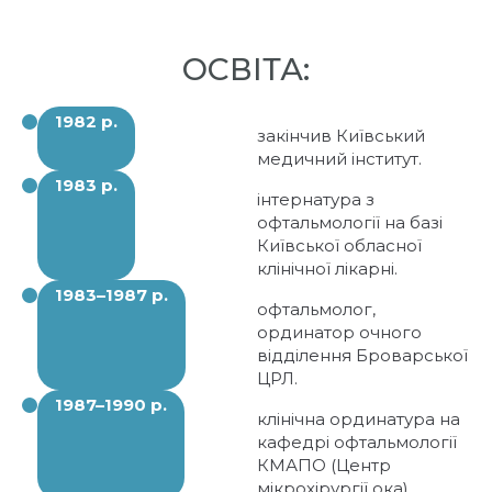
ОСВІТА:
1982 р.
закінчив Київський
медичний інститут.
1983 р.
інтернатура з
офтальмології на базі
Київської обласної
клінічної лікарні.
1983–1987 р.
офтальмолог,
ординатор очного
відділення Броварської
ЦРЛ.
1987–1990 р.
клінічна ординатура на
кафедрі офтальмології
КМАПО (Центр
мікрохірургії ока).