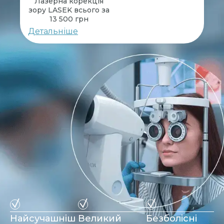
Лазерна корекція
зору LASEK всього за
13 500 грн
Детальніше
Найсучашніш
Великий
Безболісні