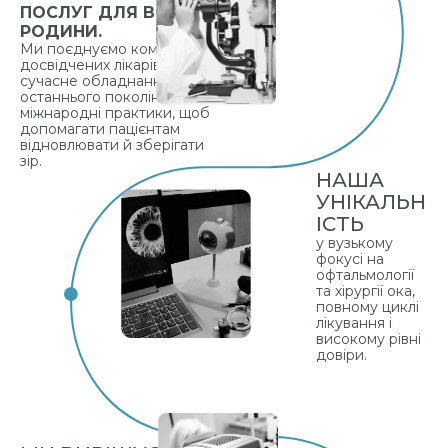
ПОСЛУГ ДЛЯ ВСІЄЇ
РОДИНИ.
Ми поєднуємо команду
досвідчених лікарів,
сучасне обладнання
останнього покоління та
міжнародні практики, щоб
допомагати пацієнтам
відновлювати й зберігати
зір.
НАША
УНІКАЛЬН
ІСТЬ
у вузькому
фокусі на
офтальмології
та хірургії ока,
повному циклі
лікування і
високому рівні
довіри.