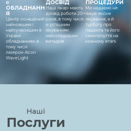
е
ДОСВІД
ПРОЦЕДУРИ
ОБЛАДНАНН
Наші лікарі мають
Ми надаємо не
Я
досвід роботи 20+
лише якісне
Центр оснащений
років, в тому числі
лікування, а й
найновішим і
із успішним
турботу про
найсучаснішим в
лікуванням
пацієнта та його
Україні
найскладніших
самопочуття на
обладнанням, в
випадків
кожному етапі.
тому числі
лазером Alcon
WaveLight
Наші
Послуги