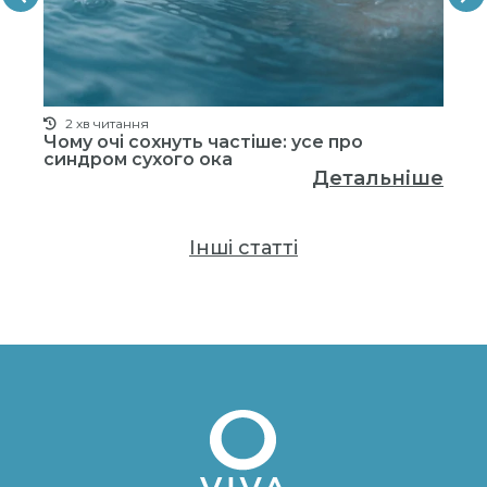
2 хв читання
.
Чому очі сохнуть частіше: усе про
Чи
у
синдром сухого ока
ві
Детальніше
ше
Інші статті