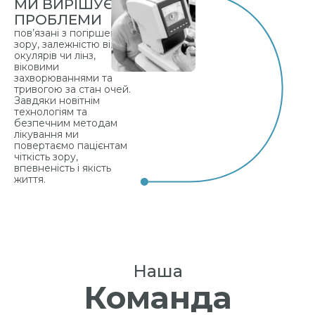
МИ ВИРІШУЄМО
ПРОБЛЕМИ
пов’язані з погіршенням
зору, залежністю від
окулярів чи лінз,
віковими
захворюваннями та
тривогою за стан очей.
Завдяки новітнім
технологіям та
безпечним методам
лікування ми
повертаємо пацієнтам
чіткість зору,
впевненість і якість
життя.
Наша
Команда