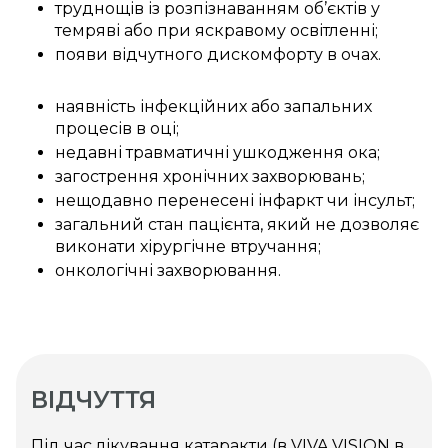
імплантацією ІОЛ Acry Sof
труднощів із розпізнаванням об’єктів у
(SN60WF) (Alcon, США)
темряві або при яскравому освітленні;
появи відчутного дискомфорту в очах.
35 890 грн
Факоемульсифікація катаракти з
імплантацією ІОЛ Acry Sof
(SN6AT2) (Alcon, США)
наявність інфекційних або запальних
процесів в оці;
40 290 грн
Факоемульсифікація катаракти з
недавні травматичні ушкодження ока;
імплантацією ІОЛ Acry Sof
загострення хронічних захворювань;
(SN6AT3) (Alcon, США)
нещодавно перенесені інфаркт чи інсульт;
46 890 грн
Факоемульсифікація катаракти з
загальний стан пацієнта, який не дозволяє
імплантацією ІОЛ Acry Sof
виконати хірургічне втручання;
(SN6AT4) (Alcon, США)
онкологічні захворювання.
53 790 грн
Факоемульсифікація катаракти з
імплантацією ІОЛ Acry Sof
(SN6AT5-SN6AT9) (Alcon, США)
72 390 грн
Факоемульсифікація катаракти з
ВІДЧУТТЯ
імплантацією PANOPTIX NATURAL
лінза Acry Sof для корекції
пресбіопії (TFNT00) (Alcon, США)
Під час лікування катаракти (в VIVA VISION в