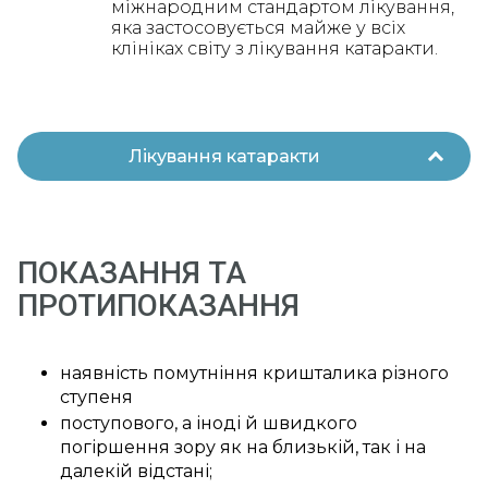
міжнародним стандартом лікування,
яка застосовується майже у всіх
клініках світу з лікування катаракти.
Лікування катаракти
27 190 грн
Факоемульсифікація катаракти з
імплантацією ІОЛ Acry Sof
(MA60AC) (Alcon, США)
ПОКАЗАННЯ ТА
ПРОТИПОКАЗАННЯ
27 190 грн
Факоемульсифікація катаракти з
імплантацією ІОЛ Acry Sof
(МА60МА) (Alcon, США)
наявність помутніння кришталика різного
27 190 грн
Факоемульсифікація катаракти з
ступеня
імплантацією ІОЛ Acry Sof
поступового, а іноді й швидкого
(SA60AT) (Alcon, США)
погіршення зору як на близькій, так і на
далекій відстані;
35 490 грн
Факоемульсифікація катаракти з