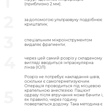
1
(приблизно 2 мм);
2
за допомогою ультразвуку подрібнює
кришталик;
3
спеціальним мікроінструментом
видаляє фрагменти;
4
через цей самий розріз у складеному
вигляді вводиться інтраокулярна
лінза (ІОЛ).
Розріз не потребує накладання швів,
оскільки є самогерметизуючим.
Операція проводиться під місцевою
5
крапельною анестезією. Пацієнт
одразу після втручання може бачити і,
як правило, через годину
повертається додому. Така методика є