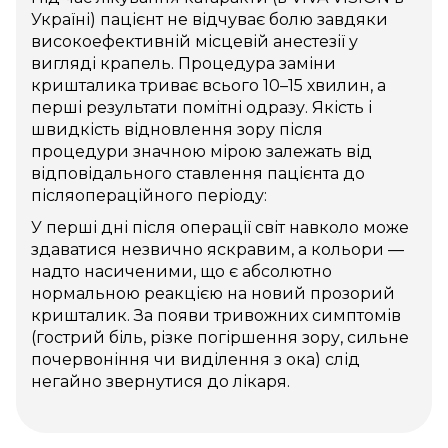
Україні) пацієнт не відчуває болю завдяки
86 490 грн
Факоемульсифікація катаракти з
високоефективній місцевій анестезії у
імплантацією PANOPTIX
вигляді крапель. Процедура заміни
NATURAL лінза Acry Sof для
корекції пресбіопії (TFNT20)
кришталика триває всього 10–15 хвилин, а
(Alcon, США)
перші результати помітні одразу. Якість і
швидкість відновлення зору після
96 590 грн
Факоемульсифікація катаракти з
процедури значною мірою залежать від
імплантацією PANOPTIX NATURAL
відповідального ставлення пацієнта до
лінза Acry Sof для корекції
післяопераційного періоду:
пресбіопії (TFNT30) (Alcon, США)
У перші дні після операції світ навколо може
103 190 грн
Факоемульсифікація катаракти з
здаватися незвично яскравим, а кольори —
імплантацією PANOPTIX
надто насиченими, що є абсолютно
NATURAL лінза Acry Sof для
корекції пресбіопії (TFNT40-60)
нормальною реакцією на новий прозорий
(Alcon, США)
кришталик. За появи тривожних симптомів
(гострий біль, різке погіршення зору, сильне
72 790 грн
Факоемульсифікація катаракти з
почервоніння чи виділення з ока) слід
імплантацією ІОЛ AcrySofTM IQ
негайно звернутися до лікаря.
VivityTM (DFT015) (Alcon, США)
94 190 грн
Факоемульсифікація катаракти з