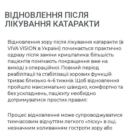
імплантацією ІОЛ AcrySofTM IQ
VivityTM (DFT215) (Alcon, США)
ВІДНОВЛЕННЯ ПІСЛЯ
99 590 грн
Факоемульсифікація катаракти з
ЛІКУВАННЯ КАТАРАКТИ
імплантацією ІОЛ AcrySofTM IQ
VivityTM (DFT315) (Alcon, США)
109 790 грн
Факоемульсифікація катаракти з
Відновлення зору після лікування катаракти (в
імплантацією ІОЛ AcrySofTM IQ
VIVA VISION в Україні) починається практично
VivityTM (DFT415,515,615) (Alcon,
одразу після заміни кришталика: більшість
США)
пацієнтів помічають покращення вже на
виході з операційної. Повний період
34 790 грн
Факоемульсифікація катаракти з
імплантацією ІОЛ ADAPT-AO
реабілітації та стабілізації зорових функцій
Akreos (Bausch &Lomb, США)
триває близько 4–6 тижнів. Щоб відновлення
пройшло максимально швидко, комфортно та
46 090 грн
Факоемульсифікація катаракти з
без ускладнень, пацієнту необхідно
імплантацією ІОЛ Tecnis Eyhance
дотримуватися простих правил:
ICB00 / Tecnis Eyhance (в
інжекторі) DIB00 (Johnson &
Johnson, США)
Процес відновлення може супроводжуватися
тимчасовим відчуттям легкого «піску» в оці,
56 190 грн
Факоемульсифікація катаракти з
незначним коливанням гостроти зору або
імплантацією ІОЛ Tecnis