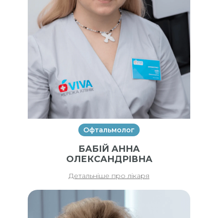
імплантацією ІОЛ Tecnis Synergy
toric IOL DFW300/375 (Johnson &
Johnson, США)
Офтальмолог
БАБІЙ АННА
ОЛЕКСАНДРІВНА
Детальніше про лікаря