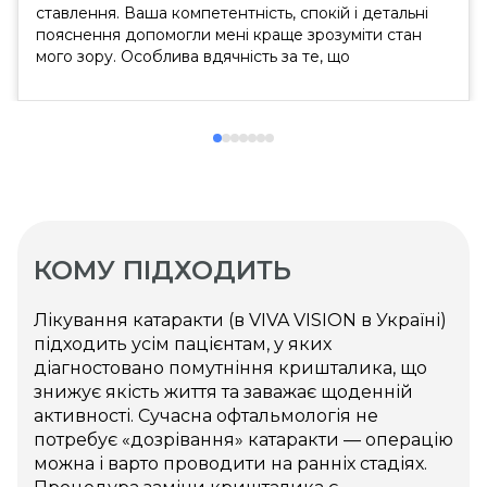
ставлення. Ваша компетентність, спокій і детальні
пояснення допомогли мені краще зрозуміти стан
мого зору. Особлива вдячність за те, що
подарували надію в мої роки на можливість
лазерної корекції. Це дуже важливо для мене і
надихає з оптимізмом дивитися в майбутнє....
КОМУ ПІДХОДИТЬ
Лікування катаракти (в VIVA VISION в Україні)
підходить усім пацієнтам, у яких
діагностовано помутніння кришталика, що
знижує якість життя та заважає щоденній
активності. Сучасна офтальмологія не
потребує «дозрівання» катаракти — операцію
можна і варто проводити на ранніх стадіях.