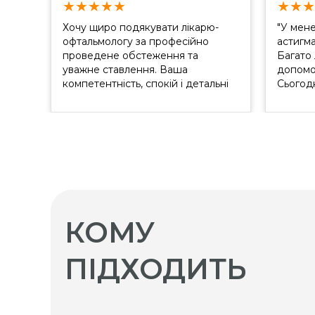
★
★
★
★
★
★
★
★
Хочу щиро подякувати лікарю-
"У мене
офтальмологу за професійно
астигма
проведене обстеження та
Багато 
уважне ставлення. Ваша
допомо
компетентність, спокій і детальні
Сьогодн
пояснення допомогли мені
операці
краще зрозуміти стан мого зору.
не бачи
Особлива вдячність за те, що
контакт
подарували надію в мої роки на
можливість лазерної корекції. Це
дуже важливо для мене і надихає
з оптимізмом дивитися в
майбутнє....
КОМУ
ПІДХОДИТЬ