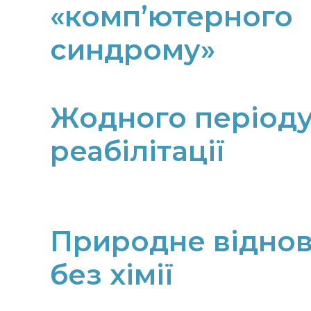
«комп’ютерного
синдрому»
Жодного період
реабілітації
Природне відно
без хімії