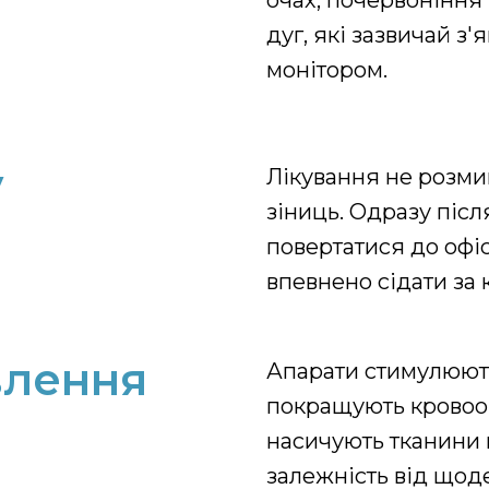
очах, почервоніння 
дуг, які зазвичай з'
монітором.
у
Лікування не розми
зіниць. Одразу піс
повертатися до офіс
впевнено сідати за 
влення
Апарати стимулюють
покращують кровообі
насичують тканини
залежність від щод