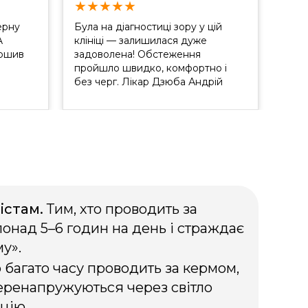
★
★
★
★
★
★
ерну
Була на діагностиці зору у цій
Була
A
клініці — залишилася дуже
спод
ершив
задоволена! Обстеження
прий
пройшло швидко, комфортно і
рівні!
без черг. Лікар Дзюба Андрій
Васильович усе детально
пояснив, відповів на всі
запитання та дав чіткі
рекомендації щодо подальшого
урботи
лікування. Приємно, коли
спеціалісти справді приділяють
і
увагу кожному пацієнту. Дякую за
професіоналізм і турботу!
істам.
Тим, хто проводить за
онад 5–6 годин на день і страждає
у».
о багато часу проводить за кермом,
перенапружуються через світло
цію.