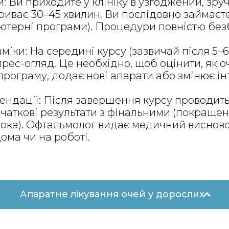
 Ви приходите у клініку в узгоджений, зруч
триває 30–45 хвилин. Ви послідовно займаєте
'ютерні програми). Процедури повністю безб
іки: На середині курсу (зазвичай після 5–6
ес-огляд. Це необхідно, щоб оцінити, як о
програму, додає нові апарати або змінює і
ендації: Після завершення курсу проводить
чаткові результати з фінальними (покращенн
ока). Офтальмолог видає медичний висновок
ома чи на роботі.
Апаратне лікування очей у дорослих