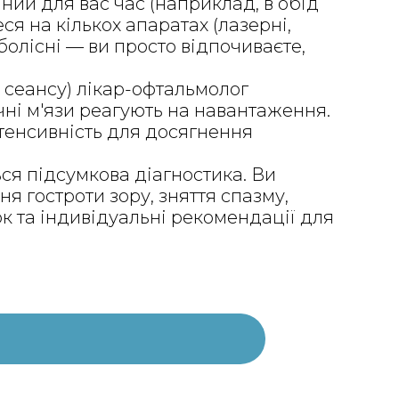
ний для вас час (наприклад, в обід
ся на кількох апаратах (лазерні,
олісні — ви просто відпочиваєте,
 сеансу) лікар-офтальмолог
чні м'язи реагують на навантаження.
нтенсивність для досягнення
ся підсумкова діагностика. Ви
я гостроти зору, зняття спазму,
 та індивідуальні рекомендації для