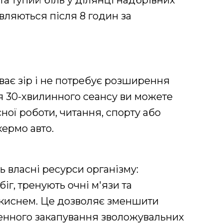
та тупий біль у ділянці надбрівних
являються після 8 годин за
ває зір і не потребує розширення
ля 30-хвилинного сеансу ви можете
ної роботи, читання, спорту або
кермо авто.
 власні ресурси організму:
г, тренують очні м'язи та
 киснем. Це дозволяє зменшити
енного закапування зволожувальних