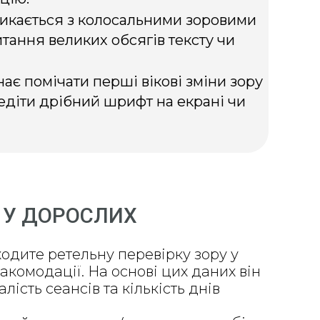
тикається з колосальними зоровими
тання великих обсягів тексту чи
нає помічати перші вікові зміни зору
ледіти дрібний шрифт на екрані чи
 У ДОРОСЛИХ
одите ретельну перевірку зору у
 акомодації. На основі цих даних він
ість сеансів та кількість днів