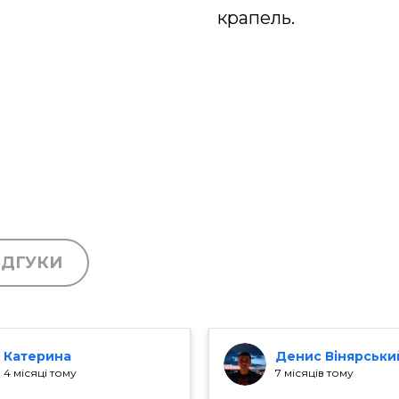
крапель.
ІДГУКИ
Катерина
Денис Вінярськи
4 місяці тому
7 місяців тому