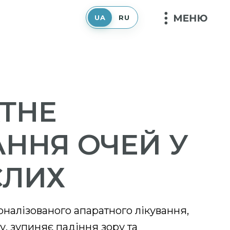
UA
RU
ТНЕ
АННЯ ОЧЕЙ У
СЛИХ
оналізованого апаратного лікування,
, зупиняє падіння зору та