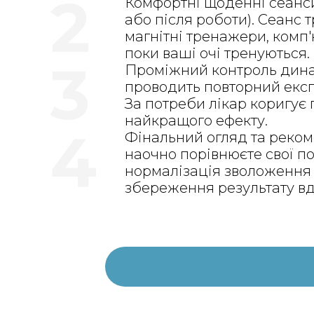
2
Комфортні щоденні сеанси:
або після роботи). Сеанс 
магнітні тренажери, комп
поки ваші очі тренуються.
3
Проміжний контроль динам
проводить повторний експр
За потреби лікар коригує 
найкращого ефекту.
4
Фінальний огляд та реком
наочно порівнюєте свої по
нормалізація зволоження 
збереження результату вд