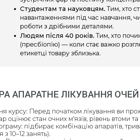
Студентам та науковцям.
Тим, хто с
навантаженнями під час навчання, чи
роботи з дрібними деталями.
Людям після 40 років.
Тим, хто почи
(пресбіопію) — коли стає важко розг
етикетці товару зблизька.
А АПАРАТНЕ ЛІКУВАННЯ ОЧЕЙ
ня курсу: Перед початком лікування ви прох
р оцінює стан очних м'язів, рівень втоми та
граму: підбирає комбінацію апаратів, тривал
 з 10–12 занять).