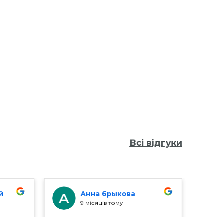
Всі відгуки
й
Анна брыкова
А
9 місяців тому