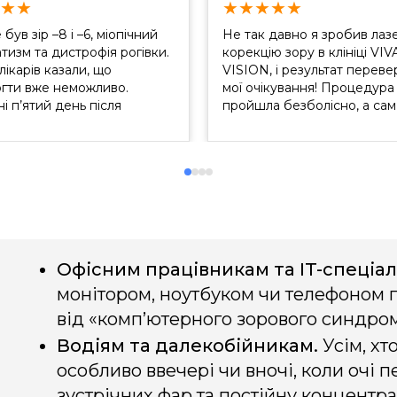
★
★
★
★
★
★
★
 був зір –8 і –6, міопічний
Не так давно я зробив лаз
тизм та дистрофія рогівки.
корекцію зору в клініці VIV
лікарів казали, що
VISION, і результат перев
гти вже неможливо.
мої очікування! Процедура
і п’ятий день після
пройшла безболісно, а сам
ї, і я бачу те, чого раніше
процес був максимально
ла навіть в окулярах чи
комфортним завдяки
них лінзах".
професіоналізму лікарів та
сучасному обладнанню.
Особливо вражає рівень т
та уваги. Лікар АНДРІЙ
ВАСИЛЬОВИЧ пояснив вс
етапи, відповів на всі мої
запитання. Вже...
Офісним працівникам та IT-спеціал
монітором, ноутбуком чи телефоном п
від «комп’ютерного зорового синдром
Водіям та далекобійникам.
Усім, хт
особливо ввечері чи вночі, коли очі 
зустрічних фар та постійну концентра