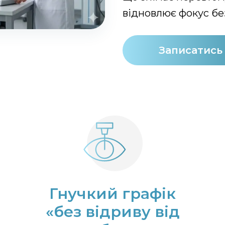
відновлює фокус бе
Записатись
Гнучкий графік
«без відриву від