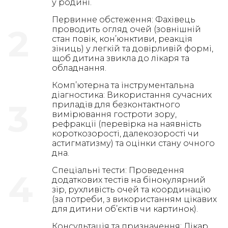
у родині.
Первинне обстеження: Фахівець
2
проводить огляд очей (зовнішній
стан повік, кон’юнктиви, реакція
зіниць) у легкій та довірливій формі,
щоб дитина звикла до лікаря та
обладнання.
Комп’ютерна та інструментальна
діагностика: Використання сучасних
3
приладів для безконтактного
вимірювання гостроти зору,
рефракції (перевірка на наявність
короткозорості, далекозорості чи
астигматизму) та оцінки стану очного
дна.
Спеціальні тести: Проведення
4
додаткових тестів на бінокулярний
зір, рухливість очей та координацію
(за потреби, з використанням цікавих
для дитини об’єктів чи картинок).
Консультація та призначення: Лікар