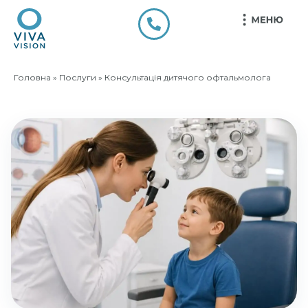
Головна
»
Послуги
»
Консультація дитячого офтальмолога