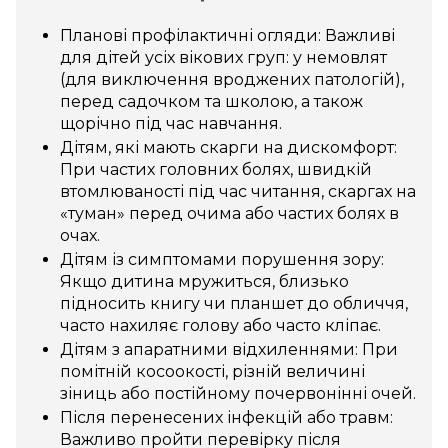
Планові профілактичні огляди: Важливі
для дітей усіх вікових груп: у немовлят
(для виключення вроджених патологій),
перед садочком та школою, а також
щорічно під час навчання.
Дітям, які мають скарги на дискомфорт:
При частих головних болях, швидкій
втомлюваності під час читання, скаргах на
«туман» перед очима або частих болях в
очах.
Дітям із симптомами порушення зору:
Якщо дитина мружиться, близько
підносить книгу чи планшет до обличчя,
часто нахиляє голову або часто кліпає.
Дітям з апаратними відхиленнями: При
помітній косоокості, різній величині
зіниць або постійному почервонінні очей.
Після перенесених інфекцій або травм:
Важливо пройти перевірку після