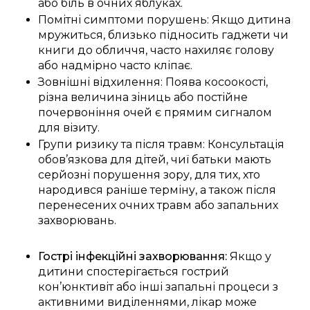
або біль в очних яблуках.
Помітні симптоми порушень: Якщо дитина
мружиться, близько підносить гаджети чи
книги до обличчя, часто нахиляє голову
або надмірно часто кліпає.
Зовнішні відхилення: Поява косоокості,
різна величина зіниць або постійне
почервоніння очей є прямим сигналом
для візиту.
Групи ризику та після травм: Консультація
обов’язкова для дітей, чиї батьки мають
серйозні порушення зору, для тих, хто
народився раніше терміну, а також після
перенесених очних травм або запальних
захворювань.
Гострі інфекційні захворювання:
Якщо у
дитини спостерігається гострий
кон’юнктивіт або інші запальні процеси з
активними виділеннями, лікар може