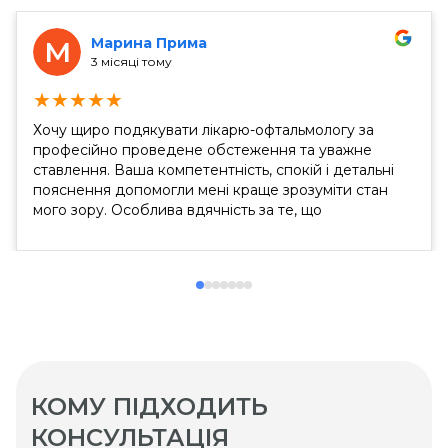
Марина Прима
М
3 місяці тому
★
★
★
★
★
Хочу щиро подякувати лікарю-офтальмологу за
професійно проведене обстеження та уважне
ставлення. Ваша компетентність, спокій і детальні
пояснення допомогли мені краще зрозуміти стан
мого зору. Особлива вдячність за те, що
подарували надію в мої роки на можливість
лазерної корекції. Це дуже важливо для мене і
надихає з оптимізмом дивитися в майбутнє....
КОМУ ПІДХОДИТЬ
КОНСУЛЬТАЦІЯ