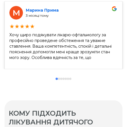
Марина Прима
М
3 місяці тому
★
★
★
★
★
Хочу щиро подякувати лікарю-офтальмологу за
професійно проведене обстеження та уважне
ставлення. Ваша компетентність, спокій і детальні
пояснення допомогли мені краще зрозуміти стан
мого зору. Особлива вдячність за те, що
подарували надію в мої роки на можливість
лазерної корекції. Це дуже важливо для мене і
надихає з оптимізмом дивитися в майбутнє....
КОМУ ПІДХОДИТЬ
ЛІКУВАННЯ ДИТЯЧОГО