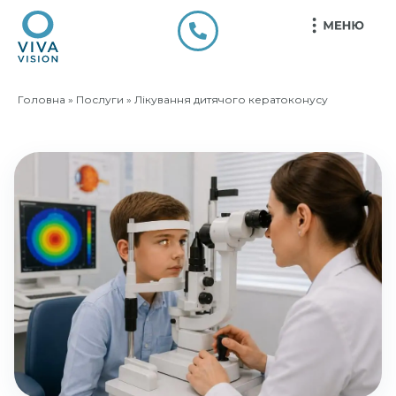
Головна
»
Послуги
»
Лікування дитячого кератоконусу