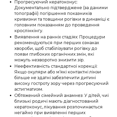
Прогресуючий кератоконус:
Документально підтверджене (за даними
топографії) погіршення показників
кривизни та товщини рогівки в динаміці є
головним показанням до проведення
крослінкінгу.
Виявлення на ранніх стадіях: Процедури
рекомендуються при перших ознаках
хвороби, щоб стабілізувати рогівку до
появи глибоких органічних змін, які
можуть незворотно знизити зір.
Неефективність стандартної корекції:
Якщо окуляри або м’які контактні лінзи
більше не здатні забезпечити дитині
високу гостроту зору через прогресуючий
астигматизм.
Обтяжений сімейний анамнез: У дітей, чиї
близькі родичі мають діагностований
кератоконус, лікування розпочинається
негайно при виявленні перших