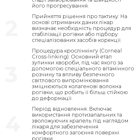
його прогресування.
Прийняття рішення про тактику: На
2
основі отриманих даних лікар
визначає необхідність процедур для
стабілізації рогівки або підбору
спеціалізованих засобів корекції.
Процедура крослінкінгу (Corneal
Cross-linking): Основний етап
зупинки хвороби, під час якого за
3
допомогою спеціального вітамінного
розчину та впливу безпечного
світлового випромінювання
зміцнюються колагенові волокна
рогівки, що робить її більш стійкою
до деформації.
Період відновлення: Включає
4
використання протизапальних та
зволожуючих крапель під наглядом
лікаря для забезпечення
комфортного загоєння поверхні
рогівки.