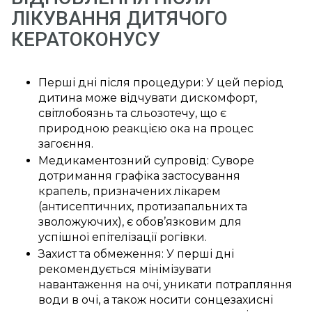
ЛІКУВАННЯ ДИТЯЧОГО
КЕРАТОКОНУСУ
Перші дні після процедури: У цей період
дитина може відчувати дискомфорт,
світлобоязнь та сльозотечу, що є
природною реакцією ока на процес
загоєння.
Медикаментозний супровід: Суворе
дотримання графіка застосування
крапель, призначених лікарем
(антисептичних, протизапальних та
зволожуючих), є обов’язковим для
успішної епітелізації рогівки.
Захист та обмеження: У перші дні
рекомендується мінімізувати
навантаження на очі, уникати потрапляння
води в очі, а також носити сонцезахисні