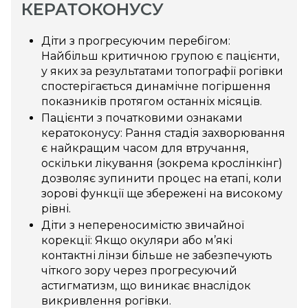
КЕРАТОКОНУСУ
Діти з прогресуючим перебігом:
Найбільш критичною групою є пацієнти,
у яких за результатами топографії рогівки
спостерігається динамічне погіршення
показників протягом останніх місяців.
Пацієнти з початковими ознаками
кератоконусу: Рання стадія захворювання
є найкращим часом для втручання,
оскільки лікування (зокрема крослінкінг)
дозволяє зупинити процес на етапі, коли
зорові функції ще збережені на високому
рівні.
Діти з непереносимістю звичайної
корекції: Якщо окуляри або м’які
контактні лінзи більше не забезпечують
чіткого зору через прогресуючий
астигматизм, що виникає внаслідок
викривлення рогівки.