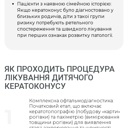
Пацієнти з наявною сімейною історією:
Якщо кератоконус було діагностовано у
близьких родичів, діти з такої групи
ризику потребують ретельного
спостереження та швидкого лікування
при перших ознаках розвитку патології.
ЯК ПРОХОДИТЬ ПРОЦЕДУРА
ЛІКУВАННЯ ДИТЯЧОГО
КЕРАТОКОНУСУ
Комплексна офтальмодіагностика:
Початковий етап, що включає
1
кератотопографію (побудову «карти»
рогівки) та пахіметрію (вимірювання
товщини рогівки) для виявлення
стадії захворювання та швидкості