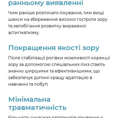
ранньому виявленні
Чим раніше розпочато лікування, тим вищі
шанси на збереження високої гостроти зору
та запобігання розвитку вираженої
астигматизму.
Покращення якості зору
Після стабілізації рогівки можливості корекції
зору за допомогою спеціальних лінз стають
значно ширшими та ефективнішими, що
забезпечує дитині кращу адаптацію в
навчанні та побуті.
Мінімальна
травматичність
Більшість сучасних протоколів лікування є