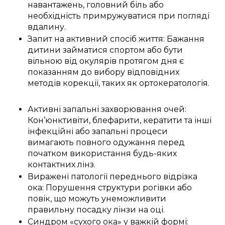
навантажень, головний біль або
необхідність примружуватися при погляді
вдалину.
Запит на активний спосіб життя: Бажання
дитини займатися спортом або бути
вільною від окулярів протягом дня є
показанням до вибору відповідних
методів корекції, таких як ортокератологія.
Активні запальні захворювання очей:
Кон’юнктивіти, блефарити, кератити та інші
інфекційні або запальні процеси
вимагають повного одужання перед
початком використання будь-яких
контактних лінз.
Виражені патології переднього відрізка
ока: Порушення структури рогівки або
повік, що можуть унеможливити
правильну посадку лінзи на оці.
Синдром «сухого ока» у важкій формі: