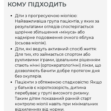
КОМУ ПІДХОДИТЬ
Діти з прогресуючою міопією:
Найважливіша група пацієнтів, у яких за
результатами оглядів спостерігається
щорічне збільшення «мінуса» або
надмірне подовження очного яблука
(осьова міопія).
Діти, які ведуть активний спосіб життя:
Для тих, хто займається спортом або
рухливими іграми, ідеальним рішенням
стають нічні (ортокератологічні) лінзи, що
дозволяють бачити добре протягом дня
без окулярів.
Пацієнти з обтяженою спадковістю: Якщо
у батьків є короткозорість, дитина
перебуває у групі високого ризику.
Таким дітям показаний ранній старт
контролю міопії навіть при мінімальних
відхиленнях від норми.