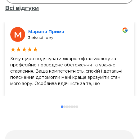
Всі відгуки
Марина Прима
М
3 місяці тому
★
★
★
★
★
Хочу щиро подякувати лікарю-офтальмологу за
професійно проведене обстеження та уважне
ставлення. Ваша компетентність, спокій і детальні
пояснення допомогли мені краще зрозуміти стан
мого зору. Особлива вдячність за те, що
подарували надію в мої роки на можливість
лазерної корекції. Це дуже важливо для мене і
надихає з оптимізмом дивитися в майбутнє....