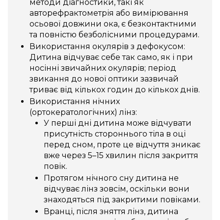
методи діагностики, такі як
авторефрактометрія або вимірювання
осьової довжини ока, є безконтактними
та повністю безболісними процедурами.
Використання окулярів з дефокусом:
Дитина відчуває себе так само, як і при
носінні звичайних окулярів; період
звикання до нової оптики зазвичай
триває від кількох годин до кількох днів.
Використання нічних
(ортокератологічних) лінз:
У перші дні дитина може відчувати
присутність стороннього тіла в оці
перед сном, проте це відчуття зникає
вже через 5–15 хвилин після закриття
повік.
Протягом нічного сну дитина не
відчуває лінз зовсім, оскільки вони
знаходяться під закритими повіками.
Вранці, після зняття лінз, дитина