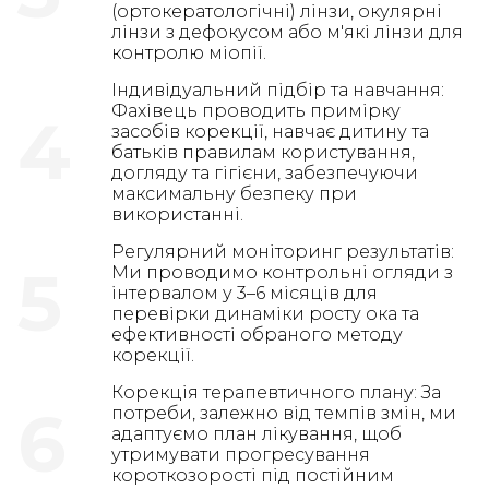
(ортокератологічні) лінзи, окулярні
лінзи з дефокусом або м'які лінзи для
контролю міопії.
Індивідуальний підбір та навчання:
Фахівець проводить примірку
4
засобів корекції, навчає дитину та
батьків правилам користування,
догляду та гігієни, забезпечуючи
максимальну безпеку при
використанні.
Регулярний моніторинг результатів:
5
Ми проводимо контрольні огляди з
інтервалом у 3–6 місяців для
перевірки динаміки росту ока та
ефективності обраного методу
корекції.
Корекція терапевтичного плану: За
6
потреби, залежно від темпів змін, ми
адаптуємо план лікування, щоб
утримувати прогресування
короткозорості під постійним