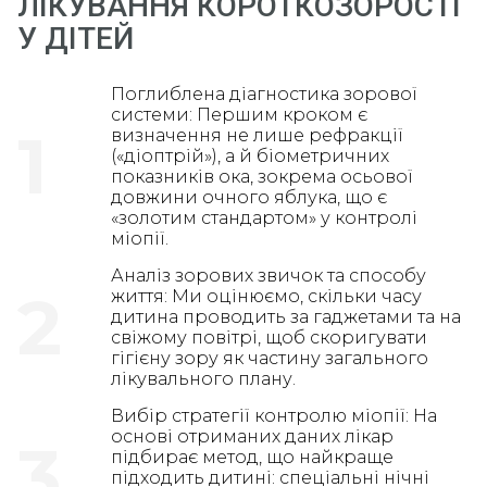
ЛІКУВАННЯ КОРОТКОЗОРОСТІ
У ДІТЕЙ
Поглиблена діагностика зорової
системи: Першим кроком є
1
визначення не лише рефракції
(«діоптрій»), а й біометричних
показників ока, зокрема осьової
довжини очного яблука, що є
«золотим стандартом» у контролі
міопії.
Аналіз зорових звичок та способу
2
життя: Ми оцінюємо, скільки часу
дитина проводить за гаджетами та на
свіжому повітрі, щоб скоригувати
гігієну зору як частину загального
лікувального плану.
Вибір стратегії контролю міопії: На
основі отриманих даних лікар
3
підбирає метод, що найкраще
підходить дитині: спеціальні нічні