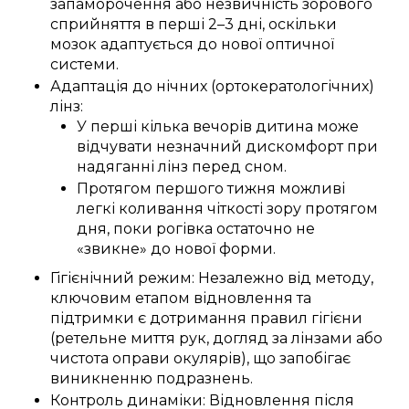
запаморочення або незвичність зорового
сприйняття в перші 2–3 дні, оскільки
мозок адаптується до нової оптичної
системи.
Адаптація до нічних (ортокератологічних)
лінз:
У перші кілька вечорів дитина може
відчувати незначний дискомфорт при
надяганні лінз перед сном.
Протягом першого тижня можливі
легкі коливання чіткості зору протягом
дня, поки рогівка остаточно не
«звикне» до нової форми.
Гігієнічний режим: Незалежно від методу,
ключовим етапом відновлення та
підтримки є дотримання правил гігієни
(ретельне миття рук, догляд за лінзами або
чистота оправи окулярів), що запобігає
виникненню подразнень.
Контроль динаміки: Відновлення після