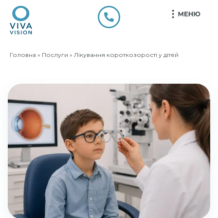
Головна
»
Послуги
»
Лікування короткозорості у дітей