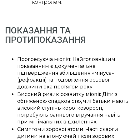
контролем.
ПОКАЗАННЯ ТА
ПРОТИПОКАЗАННЯ
Прогресуюча міопія: Найголовнішим
показанням є документальне
підтвердження збільшення «мінуса»
(рефракції) та подовження осьової
довжини ока протягом року.
Високий ризик розвитку міопії: Діти з
обтяженою спадковістю, чиї батьки мають
високий ступінь короткозорості,
потребують раннього втручання навіть
при мінімальних відхиленнях.
Симптоми зорової втоми: Часті скарги
дитини на втому очей після зорових