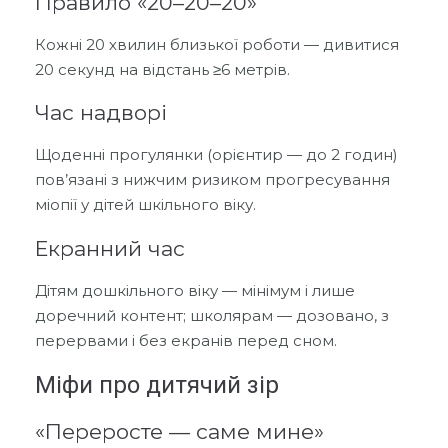
Правило «20–20–20»
Кожні 20 хвилин близької роботи — дивитися
20 секунд на відстань ≥6 метрів.
Час надворі
Щоденні прогулянки (орієнтир — до 2 годин)
пов’язані з нижчим ризиком прогресування
міопії у дітей шкільного віку.
Екранний час
Дітям дошкільного віку — мінімум і лише
доречний контент; школярам — дозовано, з
перервами і без екранів перед сном.
Міфи про дитячий зір
«Переросте — саме мине»