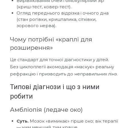
Вирівнювання очей і бінокулярний зір
(криш-тест, ковер-тест).
Огляд переднього відрізка і очного дна
(стан рогівки, кришталика, сітківки,
зорового нерва).
Чому потрібні «краплі для
розширення»
Це стандарт для точної діагностики у дітей.
Без циклоплегії акомодація «маскує» реальну
рефракцію і призводить до неправильних лінз.
Типові діагнози і що з ними
робити
Амбліопія (ледаче око)
Суть.
Мозок «вимикає» гірше око; вік терапії
— чим менший, тим краще.