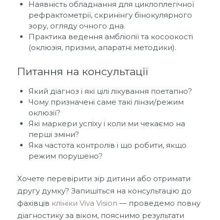
Наявність обладнання для циклоплегічної
рефрактометрії, скринінгу бінокулярного
зору, огляду очного дна.
Практика ведення амбліопії та косоокості
(оклюзія, призми, апаратні методики).
Питання на консультації
Який діагноз і які цілі лікування поетапно?
Чому призначені саме такі лінзи/режим
оклюзії?
Які маркери успіху і коли ми чекаємо на
перші зміни?
Яка частота контролів і що робити, якщо
режим порушено?
Хочете перевірити зір дитини або отримати
другу думку? Запишіться на консультацію до
фахівців
клініки Viva Vision
— проведемо повну
діагностику за віком, пояснимо результати