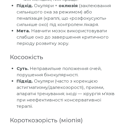
Підхід.
Окуляри +
оклюзія
(заклеювання
сильнішого ока за режимом) або
пеналізація (краплі, що «розфокусують»
сильніше око) під контролем лікаря.
Мета.
Навчити мозок використовувати
слабше око до завершення критичного
періоду розвитку зору.
Косоокість
Суть.
Неправильне положення очей,
порушення бінокулярності.
Підхід.
Окуляри (часто з корекцією
астигматизму/далекозорості), призми,
апаратні тренування; іноді — хірургія м’язів
при неефективності консервативної
терапії.
Короткозорість (міопія)