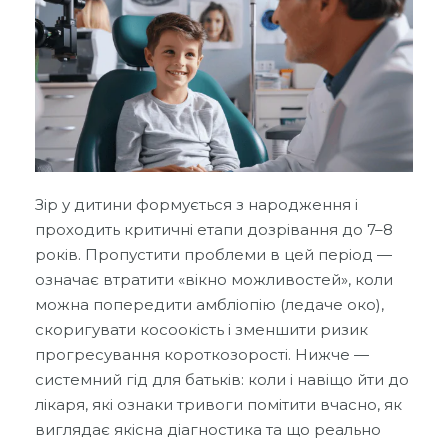
Зір у дитини формується з народження і
проходить критичні етапи дозрівання до 7–8
років. Пропустити проблеми в цей період —
означає втратити «вікно можливостей», коли
можна попередити амбліопію (ледаче око),
скоригувати косоокість і зменшити ризик
прогресування короткозорості. Нижче —
системний гід для батьків: коли і навіщо йти до
лікаря, які ознаки тривоги помітити вчасно, як
виглядає якісна діагностика та що реально