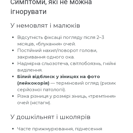
Симптоми, які не можна
ігнорувати
У немовлят і малюків
Відсутність фіксації погляду після 2–3
місяців, «блукання» очей.
Постійний нахил/поворот голови,
закривання одного ока.
Надмірна сльозотеча, світлобоязнь, гнійні
виділення.
Білий відблиск у зіницях на фото
(лейкокорія)
— терміновий огляд (ризик
серйозної патології).
Різка різниця у розмірі зіниць, «тремтіння»
очей (ністагм).
У дошкільнят і школярів
Часте прижмурювання, піднесення