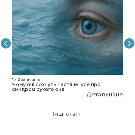
2 хв читання
.
Чому очі сохнуть частіше: усе про
Чи
у
синдром сухого ока
ві
Детальніше
ше
Інші статті