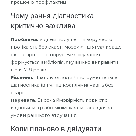
працює в профілактиці.
Чому рання діагностика
критично важлива
Проблема.
У дітей порушення зору часто
протікають без скарг: мозок «підтягує» краще
око, а гірше — ігнорує. Без лікування
формується амбліопія, яку важко виправити
після 7–8 років.
Рішення.
Планові огляди + інструментальна
діагностика (в т.ч. під краплями) навіть без
скарг.
Перевага.
Висока ймовірність повністю
відновити зір або мінімізувати наслідки за
умови раннього втручання.
Коли планово відвідувати