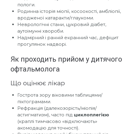
пологи.
Родинна історія міопії, косоокості, амбліопії,
вродженої катаракти/глаукоми.
Неврологічні стани, цукровий діабет,
аутоімунні хвороби.
Надмірний і ранній екранний час, дефіцит
прогулянок надворі.
Як проходить прийом у дитячого
офтальмолога
Що оцінює лікар
Гострота зору віковими таблицями/
піктограмами.
Рефракція (далекозорість/міопія/
астигматизм), часто під
циклоплегією
(краплі тимчасово «відключають»
акомодацію для точності).