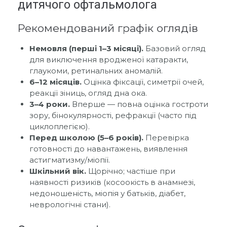
дитячого офтальмолога
Рекомендований графік оглядів
Немовля (перші 1–3 місяці).
Базовий огляд
для виключення вродженої катаракти,
глаукоми, ретинальних аномалій.
6–12 місяців.
Оцінка фіксації, симетрії очей,
реакції зіниць, огляд дна ока.
3–4 роки.
Вперше — повна оцінка гостроти
зору, бінокулярності, рефракції (часто під
циклоплегією).
Перед школою (5–6 років).
Перевірка
готовності до навантажень, виявлення
астигматизму/міопії.
Шкільний вік.
Щорічно; частіше при
наявності ризиків (косоокість в анамнезі,
недоношеність, міопія у батьків, діабет,
неврологічні стани).