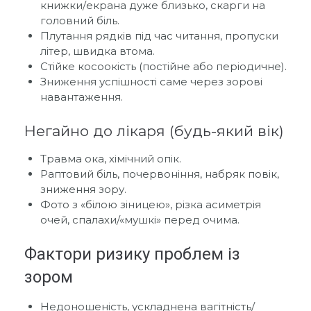
книжки/екрана дуже близько, скарги на
головний біль.
Плутання рядків під час читання, пропуски
літер, швидка втома.
Стійке косоокість (постійне або періодичне).
Зниження успішності саме через зорові
навантаження.
Негайно до лікаря (будь-який вік)
Травма ока, хімічний опік.
Раптовий біль, почервоніння, набряк повік,
зниження зору.
Фото з «білою зіницею», різка асиметрія
очей, спалахи/«мушкі» перед очима.
Фактори ризику проблем із
зором
Недоношеність, ускладнена вагітність/